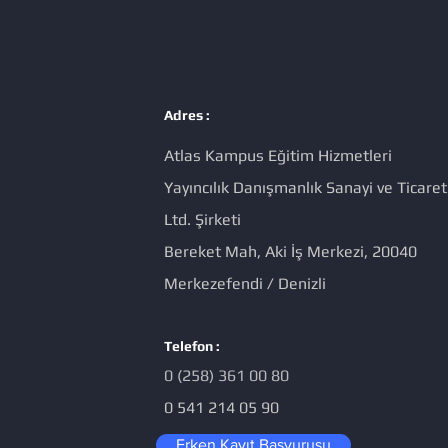
Adres :
Atlas Kampus Eğitim Hizmetleri
Yayıncılık Danışmanlık Sanayi ve Ticaret
Ltd. Şirketi
Bereket Mah, Aki İş Merkezi, 20040
Merkezefendi / Denizli
Telefon :
0 (258) 361 00 80
0 541 214 05 90
Erken Kayıt Başvurusu