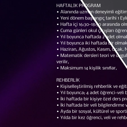
HAFTALIK PROGRAM
• Alanında uzman deneyimli eğitim 
• Yeni dönem başlangıç tarihi 1 Eylü
• Hafta içi 16:30-18:50 arasında ol
• Cuma günleri okul çıkışları öğrenc
• Yıl boyunca haftada 2 adet olma
• Yıl boyunca iki haftada bir olma
• Haziran, Ağustos, Kasım, Ocak, 
• Matematik dersleri teori ve uygu
verilir,
• Maksimum 14 kişilik sınıﬂar,
REHBERLİK
• Kişiselleştirilmiş rehberlik ve eğ
• Yıl boyunca; 4 adet öğrenci-veli 
• İki haftada bir kişiye özel ders 
• İki haftada bir veli bilgilendirm
• Ayda bir sosyal, kültürel ve sporti
• Yılda bir kez öğrenci, veli ve rehb