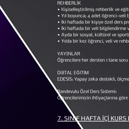
REHBERLİK
• Kişiselleştirilmiş rehberlik ve eğ
• Yıl boyunca; 4 adet öğrenci-veli 
• İki haftada bir kişiye özel ders 
• İki haftada bir veli bilgilendirm
• Ayda bir sosyal, kültürel ve sporti
• Yılda bir kez öğrenci, veli ve rehb
YAYINLAR
Öğrencilere her dersten 1 tane soru
DİJİTAL EĞİTİM
EDESİS: Yapay zeka destekli, ölçme 
Randevulu Özel Ders Sistemi:
Öğrencilerimizin ihtiyaçlarına göre k
7. SINIF HAFTA İÇİ KUR