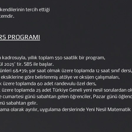
kendilerinin tercih ettiği
stemdir.
URS PROGRAMI
kadrosuyla, yıllık toplam 550 saatlik bir program,
l 2025' tir. SBS ile başlar.
nleri 6&#39; şar saat olmak üzere toplamda 12 saat sınıf dersi
 eksiklerine göre belirlenmiş atölye ve oksijen çalışmaları,
k üzere toplamda 60 adet randevulu özel ders,
k üzere toplamda 25 adet Türkiye Geneli yeni nesil sorulardan o
re cumartesi günü sabahtan gelen öğrenciler, Pazar günü öğlen
nü sabahtan gelir.
lama olarak ayrılır, uygulama derslerinde Yeni Nesil Matematik