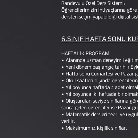
Randevulu Özel Ders Sistemi:
Öğrencilerimizin ihtiyaçlarına göre 
dersten seçim yapabildiği dijital si
6.SINIF HAFTA SONU K
HAFTALIK PROGRAM
• Alanında uzman deneyimli eğitim 
• Yeni dönem başlangıç tarihi 1 Eylü
• Hafta sonu Cumartesi ve Pazar gü
• Okul saatleri dışında öğrencilerin
• Yıl boyunca haftada 2 adet olma
• Yıl boyunca iki haftada bir olma
• Oluşturulan seviye sınıﬂarına gö
sonra gelen öğrenciler ise Pazar gü
• Matematik dersleri teori ve uygu
verilir,
• Maksimum 14 kişilik sınıﬂar,