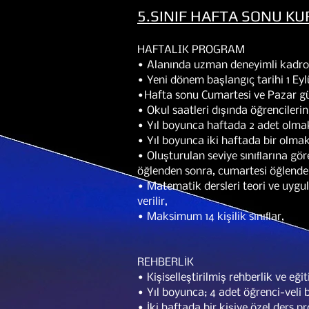
5.SINIF HAFTA SONU K
HAFTALIK PROGRAM
• Alanında uzman deneyimli kadrosu
• Yeni dönem başlangıç tarihi 1 Eylü
•Hafta sonu Cumartesi ve Pazar gün
• Okul saatleri dışında öğrencilerin
• Yıl boyunca haftada 2 adet olma
• Yıl boyunca iki haftada bir olma
• Oluşturulan seviye sınıﬂarına gö
öğlenden sonra, cumartesi öğlenden
• Matematik dersleri teori ve uygu
verilir,
• Maksimum 14 kişilik sınıﬂar,
REHBERLİK
• Kişiselleştirilmiş rehberlik ve eğ
• Yıl boyunca; 4 adet öğrenci-veli 
• İki haftada bir kişiye özel ders 