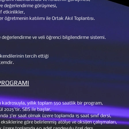
e ve değerlendirme görüşmesi,
f etkinlikler,
er öğretmenin katılımı ile Ortak Akıl Toplantısı.
değerlendirme ve veli öğrenci bilgilendirme sistemi.
kendilerinin tercih ettiği
stemdir.
 PROGRAMI
kadrosuyla, yıllık toplam 550 saatlik bir program,
l 2025'tir. SBS ile başlar.
ında 3’er saat olmak üzere toplamda 15 saat sınıf dersi,
 eksiklerine göre belirlenmiş atölye ve oksijen çalışmaları,
k üzere toplamda 60 adet randevulu özel ders,