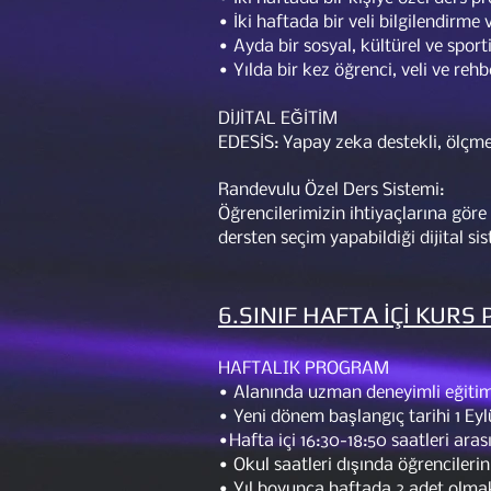
• İki haftada bir veli bilgilendirm
• Ayda bir sosyal, kültürel ve sporti
• Yılda bir kez öğrenci, veli ve rehb
DİJİTAL EĞİTİM
EDESİS: Yapay zeka destekli, ölçme 
Randevulu Özel Ders Sistemi:
Öğrencilerimizin ihtiyaçlarına göre 
dersten seçim yapabildiği dijital si
6.SINIF HAFTA İÇİ KURS
HAFTALIK PROGRAM
• Alanında uzman deneyimli eğitim 
• Yeni dönem başlangıç tarihi 1 Eylü
•Hafta içi 16:30-18:50 saatleri aras
• Okul saatleri dışında öğrencilerin
• Yıl boyunca haftada 2 adet olma