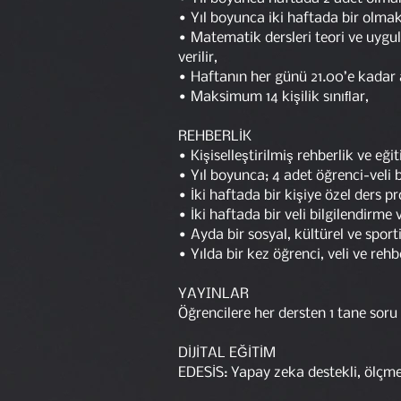
• Yıl boyunca iki haftada bir olma
• Matematik dersleri teori ve uygu
verilir,
• Haftanın her günü 21.00’e kadar 
• Maksimum 14 kişilik sınıﬂar,
REHBERLİK
• Kişiselleştirilmiş rehberlik ve eğ
• Yıl boyunca; 4 adet öğrenci-veli 
• İki haftada bir kişiye özel ders 
• İki haftada bir veli bilgilendirm
• Ayda bir sosyal, kültürel ve sporti
• Yılda bir kez öğrenci, veli ve rehb
YAYINLAR
Öğrencilere her dersten 1 tane soru
DİJİTAL EĞİTİM
EDESİS: Yapay zeka destekli, ölçme 