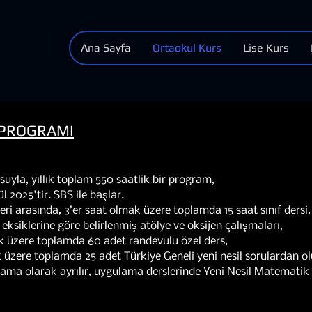
Ana Sayfa
Ortaokul Kurs
Lise Kurs
S PROGRAMI
yla, yıllık toplam 550 saatlik bir program,
l 2025'tir. SBS ile başlar.
leri arasında, 3’er saat olmak üzere toplamda 15 saat sınıf dersi,
 eksiklerine göre belirlenmiş atölye ve oksijen çalışmaları,
k üzere toplamda 60 adet randevulu özel ders,
k üzere toplamda 25 adet Türkiye Geneli yeni nesil sorulardan o
lama olarak ayrılır, uygulama derslerinde Yeni Nesil Matematik