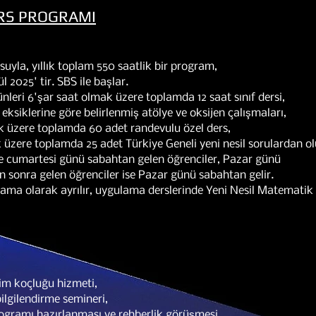
URS PROGRAMI
yla, yıllık toplam 550 saatlik bir program,
l 2025' tir. SBS ile başlar.
leri 6'şar saat olmak üzere toplamda 12 saat sınıf dersi,
 eksiklerine göre belirlenmiş atölye ve oksijen çalışmaları,
k üzere toplamda 60 adet randevulu özel ders,
k üzere toplamda 25 adet Türkiye Geneli yeni nesil sorulardan o
re cumartesi günü sabahtan gelen öğrenciler, Pazar günü
 sonra gelen öğrenciler ise Pazar günü sabahtan gelir.
lama olarak ayrılır, uygulama derslerinde Yeni Nesil Matematik
itim koçluğu hizmeti,
bilgilendirme semineri,
programı hazırlanması ve rehberlik görüşmesi,