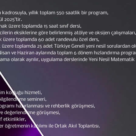
kadrosuyla, yıllık toplam 550 saatlik bir program,
l 2025’tir.
mak üzere toplamda 15 saat sınıf dersi,
ilerin eksiklerine göre belirlenmiş atölye ve oksijen çalışmaları
k üzere toplamda 60 adet randevulu özel ders,
k üzere toplamda 25 adet Türkiye Geneli yeni nesil sorulardan o
Nisan ve Haziran aylarında toplam 6 dönem hızlandırma progra
lama olarak ayrılır, uygulama derslerinde Yeni Nesil Matematik
itim koçluğu hizmeti,
bilgilendirme semineri,
programı hazırlanması ve rehberlik görüşmesi,
e ve değerlendirme görüşmesi,
f etkinlikler,
er öğretmenin katılımı ile Ortak Akıl Toplantısı.