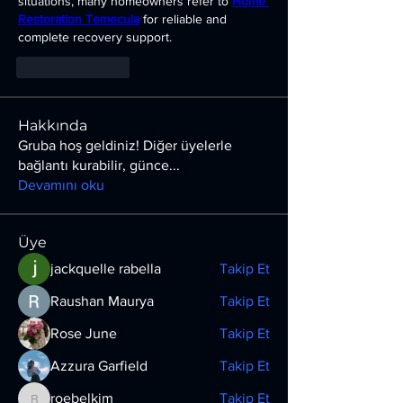
situations, many homeowners refer to 
Home 
Restoration Temecula
 for reliable and 
complete recovery support.
Like
Reply
Hakkında
Gruba hoş geldiniz! Diğer üyelerle
bağlantı kurabilir, günce
...
Devamını oku
Üye
jackquelle rabella
Takip Et
Raushan Maurya
Takip Et
Rose June
Takip Et
Azzura Garfield
Takip Et
roebelkim
Takip Et