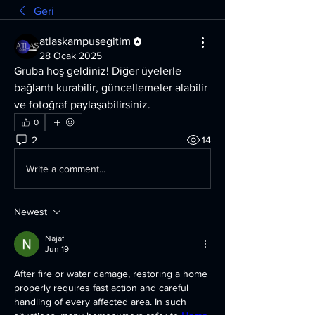
Geri
atlaskampusegitim
28 Ocak 2025
Gruba hoş geldiniz! Diğer üyelerle 
bağlantı kurabilir, güncellemeler alabilir 
ve fotoğraf paylaşabilirsiniz.
0
2
14
Write a comment...
Newest
Najaf
Jun 19
After fire or water damage, restoring a home 
properly requires fast action and careful 
handling of every affected area. In such 