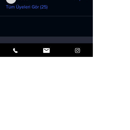
roebelkim
Tüm Üyeleri Gör (25)
Adres :
Atlas Kampus Eğitim Hizmetleri
Yayıncılık Danışmanlık Sanayi ve
Ticaret Ltd. Şirketi
Bereket Mah, Aki İş Merkezi, 20040
Merkezefendi / Denizli
Telefon :
0 (258) 361 00 80
0 541 214 05 90